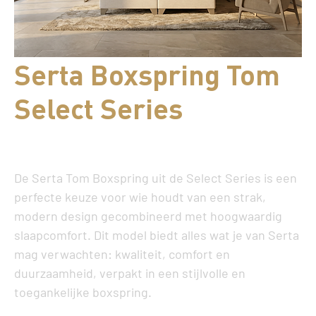
Serta Boxspring Tom
Select Series
Prijs
€ 2.599,00
De
Serta Tom Boxspring
uit de
Select Series
is een
perfecte keuze voor wie houdt van een strak,
modern design gecombineerd met hoogwaardig
slaapcomfort. Dit model biedt alles wat je van Serta
mag verwachten: kwaliteit, comfort en
duurzaamheid, verpakt in een stijlvolle en
toegankelijke boxspring.