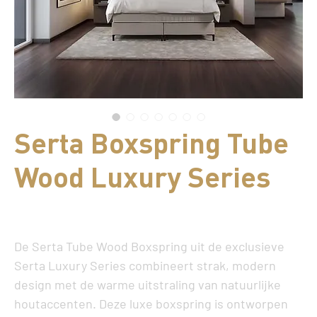
Serta Boxspring Tube
Wood Luxury Series
Prijs
€ 5.999,00
De
Serta Tube Wood Boxspring
uit de exclusieve
Serta Luxury Series
combineert strak, modern
design met de warme uitstraling van natuurlijke
houtaccenten. Deze luxe boxspring is ontworpen