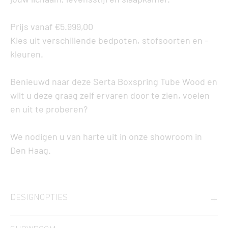
Prijs vanaf €5.999,00
Kies uit verschillende bedpoten, stofsoorten en -
kleuren.
Benieuwd naar deze Serta Boxspring Tube Wood en
wilt u deze graag zelf ervaren door te zien, voelen
en uit te proberen?
We nodigen u van harte uit in onze showroom in
Den Haag.
DESIGNOPTIES
De vele designopties, met keuze uit 500 stoffen (Luxury Series),