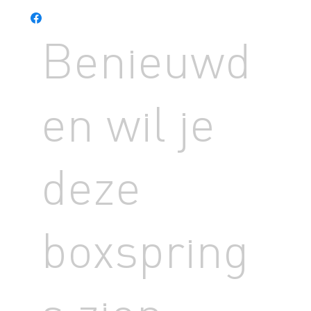
meer dan 18 gestylde boxsprings in een sfeervolle showroom.
De koffie of thee staat klaar en ons verkoopteam spreekt u graag.
Benieuwd
en wil je
deze
boxspring