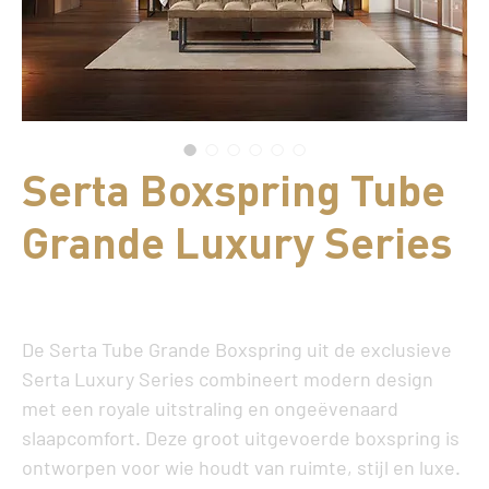
Serta Boxspring Tube
Grande Luxury Series
Prijs
€ 5.999,00
De
Serta Tube Grande Boxspring
uit de exclusieve
Serta Luxury Series
combineert modern design
met een royale uitstraling en ongeëvenaard
slaapcomfort. Deze groot uitgevoerde boxspring is
ontworpen voor wie houdt van ruimte, stijl en luxe.