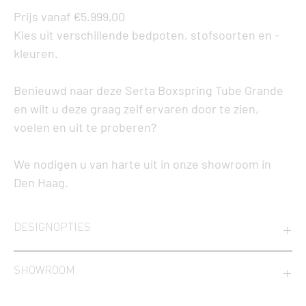
Prijs vanaf €5.999,00
Kies uit verschillende
bedpoten
, stofsoorten en -
kleuren.
Benieuwd naar deze Serta Boxspring Tube Grande
en wilt u deze graag zelf ervaren door te zien,
voelen en uit te proberen?
We nodigen u van harte uit in onze showroom in
Den Haag.
DESIGNOPTIES
De vele designopties, met keuze uit 500 stoffen (Luxury Series),
SHOWROOM
zorgen ervoor dat er ook met open ogen steeds wat te genieten valt.
Maak een afspraak of kom langs in onze Serta winkel Den Haag. Met